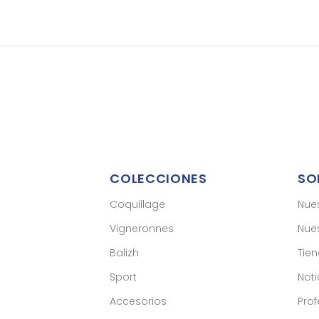
COLECCIONES
SO
Coquillage
Nue
Vigneronnes
Nues
Balizh
Tie
Sport
Noti
Accesorios
Prof