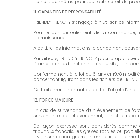
Il en est de même pour tout autre droit de propri
11. GARANTIES ET RESPONSABILITÉ
FRIENDLY FRENCHY s’engage à n’utiliser les inform
Pour le bon déroulement de la commande, les 
connaissance.
A ce titre, les informations le concernant peu
Par ailleurs, FRIENDLY FRENCHY pourra applique
à améliorer les fonctionnalités du site, par exe
Conformément à la loi du 6 janvier 1978 modifiée
concernant figurant dans les fichiers de FRIEND
Ce traitement informatique a fait l’objet d’une 
12. FORCE MAJEURE
En cas de survenance d’un événement de force 
survenance de cet événement, par lettre rec
De façon expresse, sont considérés comme ca
tribunaux français, les grèves totales ou partie
civil, insurrection, guerre, intempérie, épidé