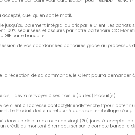
o de carte bancaire vaut autorisation pour FRIENDLY FRENCH
ccepté, quel qu'en soit le motif.
cle jusqu'au paiement intégral du prix par le Client. Les achats 
t 100% sécurisées et assurés par notre partenaire CIC Moneti
u GIE carte bancaire.
ssession de vos coordonnées bancaires grâce au processus d
de la réception de sa commande, le Client pourra demander à 
elais, il devra renvoyer à ses frais le (ou les) Produit(s).
rvice client à l'adresse
contact@friendlyfrenchy.fr
pour obtenir 
lient. Le Produit doit être retourné dans son emballage d’origin
é dans un délai maximum de vingt (20) jours à compter de s
 un crédit du montant à rembourser sur le compte bancaire du