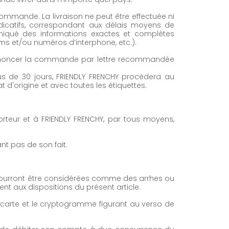
 commande. La livraison ne peut être effectuée ni
indicatifs, correspondant aux délais moyens de
muniqué des informations exactes et complètes
oms et/ou numéros d’interphone, etc.).
ut dénoncer la commande par lettre recommandée
us de 30 jours, FRIENDLY FRENCHY procèdera au
t d'origine et avec toutes les étiquettes.
rteur et à FRIENDLY FRENCHY, par tous moyens,
t pas de son fait.
pourront être considérées comme des arrhes ou
 aux dispositions du présent article.
sa carte et le cryptogramme figurant au verso de