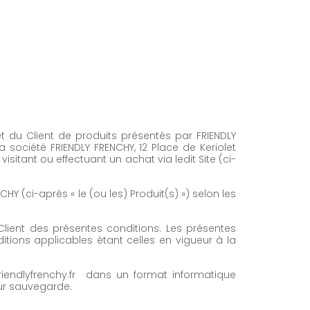
et du Client de produits présentés par FRIENDLY
la société FRIENDLY FRENCHY, 12 Place de Keriolet
itant ou effectuant un achat via ledit Site (ci-
 (ci-après « le (ou les) Produit(s) ») selon les
lient des présentes conditions. Les présentes
tions applicables étant celles en vigueur à la
iendlyfrenchy.fr dans un format informatique
eur sauvegarde.