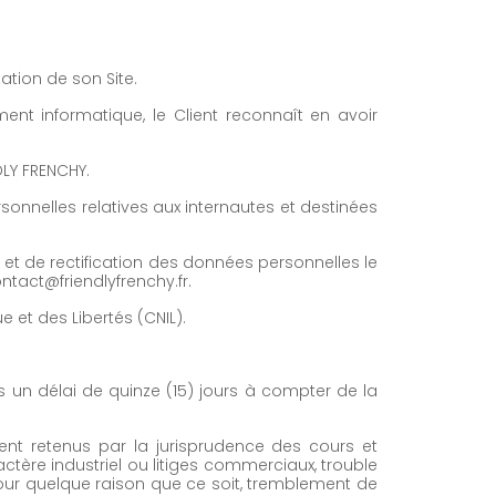
ation de son Site.
nt informatique, le Client reconnaît en avoir
DLY FRENCHY.
onnelles relatives aux internautes et destinées
s et de rectification des données personnelles le
ntact@friendlyfrenchy.fr.
 et des Libertés (CNIL).
 un délai de quinze (15) jours à compter de la
nt retenus par la jurisprudence des cours et
actère industriel ou litiges commerciaux, trouble
pour quelque raison que ce soit, tremblement de