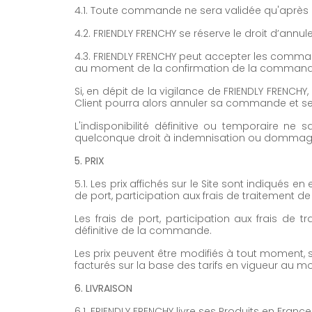
4.1. Toute commande ne sera validée qu'après
4.2. FRIENDLY FRENCHY se réserve le droit d’an
4.3. FRIENDLY FRENCHY peut accepter les commande
au moment de la confirmation de la command
Si, en dépit de la vigilance de FRIENDLY FRENCHY,
Client pourra alors annuler sa commande et se
L'indisponibilité définitive ou temporaire ne
quelconque droit à indemnisation ou dommages 
5. PRIX
5.1. Les prix affichés sur le Site sont indiqués
de port, participation aux frais de traitement
Les frais de port, participation aux frais de
définitive de la commande.
Les prix peuvent être modifiés à tout moment
facturés sur la base des tarifs en vigueur au
6. LIVRAISON
6.1. FRIENDLY FRENCHY livre ses Produits en Fra