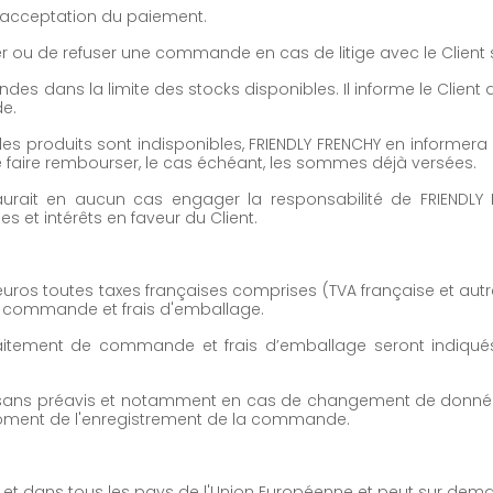
 acceptation du paiement.
nuler ou de refuser une commande en cas de litige avec le Clie
s dans la limite des stocks disponibles. Il informe le Client de
e.
 les produits sont indisponibles, FRIENDLY FRENCHY en informera 
 faire rembourser, le cas échéant, les sommes déjà versées.
 saurait en aucun cas engager la responsabilité de FRIENDLY 
et intérêts en faveur du Client.
 en euros toutes taxes françaises comprises (TVA française et aut
 de commande et frais d'emballage.
 traitement de commande et frais d’emballage seront indiqués
, sans préavis et notamment en cas de changement de données
 moment de l'enregistrement de la commande.
nce et dans tous les pays de l'Union Européenne et peut sur dem