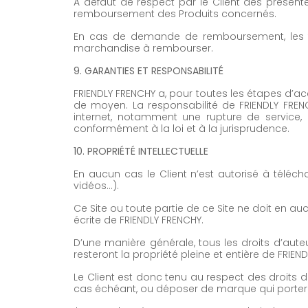
A défaut de respect par le Client des présen
remboursement des Produits concernés.
En cas de demande de remboursement, les frai
marchandise à rembourser.
9. GARANTIES ET RESPONSABILITÉ
FRIENDLY FRENCHY a, pour toutes les étapes d’a
de moyen. La responsabilité de FRIENDLY FREN
internet, notamment une rupture de service, u
conformément à la loi et à la jurisprudence.
10. PROPRIÉTÉ INTELLECTUELLE
En aucun cas le Client n’est autorisé à téléch
vidéos…).
Ce Site ou toute partie de ce Site ne doit en a
écrite de FRIENDLY FRENCHY.
D’une manière générale, tous les droits d’auteur
resteront la propriété pleine et entière de FRIEN
Le Client est donc tenu au respect des droits de
cas échéant, ou déposer de marque qui porterait 