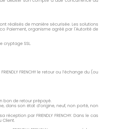
Y de débiter son compte à due concurrence du
sont réalisés de manière sécurisée. Les solutions
co Paiement, organisme agréé par l'Autorité de
e cryptage SSL.
FRIENDLY FRENCHY le retour ou l’échange du (ou
un bon de retour prépayé.
e, dans son état d’origine, neuf, non porté, non
a réception par FRIENDLY FRENCHY. Dans le cas
 Client.