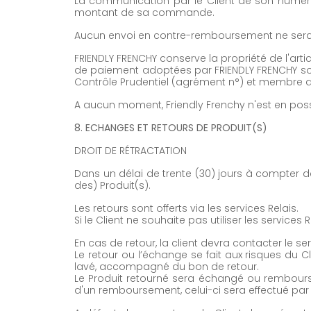
La communication par le Client de son numér
montant de sa commande.
Aucun envoi en contre-remboursement ne sera a
FRIENDLY FRENCHY conserve la propriété de l'arti
de paiement adoptées par FRIENDLY FRENCHY son
Contrôle Prudentiel (agrément n°) et membre d
A aucun moment, Friendly Frenchy n'est en po
8. ECHANGES ET RETOURS DE PRODUIT(S)
DROIT DE RÉTRACTATION
Dans un délai de trente (30) jours à compter 
des) Produit(s).
Les retours sont offerts via les services Relais.
Si le Client ne souhaite pas utiliser les services R
En cas de retour, la client devra contacter le se
Le retour ou l’échange se fait aux risques du C
lavé, accompagné du bon de retour.
Le Produit retourné sera échangé ou rembours
d'un remboursement, celui-ci sera effectué par