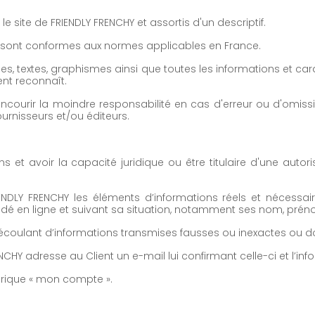
le site de FRIENDLY FRENCHY et assortis d'un descriptif.
HY sont conformes aux normes applicables en France.
 textes, graphismes ainsi que toutes les informations et car
ent reconnaît.
encourir la moindre responsabilité en cas d'erreur ou d'omis
urnisseurs et/ou éditeurs.
ns et avoir la capacité juridique ou être titulaire d'une autor
NDLY FRENCHY les éléments d’informations réels et nécessaire
ndé en ligne et suivant sa situation, notamment ses nom, préno
ulant d’informations transmises fausses ou inexactes ou dont la
HY adresse au Client un e-mail lui confirmant celle-ci et l’info
ubrique « mon compte ».