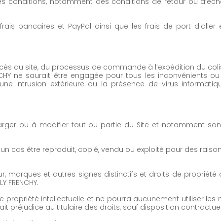
tes conditions, notamment des conditions de retour ou d’éc
s bancaires et PayPal ainsi que les frais de port d'aller
ccès au site, du processus de commande à l’expédition du colis
CHY ne saurait être engagée pour tous les inconvénients ou
ne intrusion extérieure ou la présence de virus informatiqu
arger ou à modifier tout ou partie du Site et notamment son 
ucun cas être reproduit, copié, vendu ou exploité pour des rais
, marques et autres signes distinctifs et droits de propriété ou 
DLY FRENCHY.
 propriété intellectuelle et ne pourra aucunement utiliser les ma
préjudice au titulaire des droits, sauf disposition contractuel