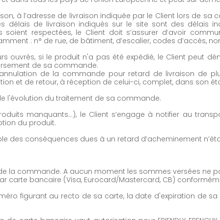
son, à l’adresse de livraison indiquée par le Client lors de sa
s délais de livraison indiqués sur le site sont des délais 
ais soient respectées, le Client doit s’assurer d’avoir com
tamment : n° de rue, de bâtiment, d’escalier, codes d’accès, n
ours ouvrés, si le produit n'a pas été expédié, le Client pe
boursement de sa commande.
e l'annulation de la commande pour retard de livraison de pl
ion et de retour, à réception de celui-ci, complet, dans son éta
 de l'évolution du traitement de sa commande.
duits manquants…), le Client s’engage à notifier au transpo
ption du produit.
ble des conséquences dues à un retard d’acheminement n’étan
 lors de la commande. A aucun moment les sommes versées ne 
 carte bancaire (Visa, Eurocard/Mastercard, CB) conformément
numéro figurant au recto de sa carte, la date d'expiration de 