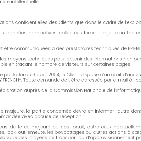
été intellectuelle.
ations confidentielles des Clients que dans le cadre de l’exploit
données nominatives collectées feront l’objet d’un traiteme
vent être communiquées à des prestataires techniques de FRIEN
r des moyens techniques pour obtenir des informations non pers
mple en traçant le nombre de visiteurs sur certaines pages.
 par la loi du 6 août 2004, le Client dispose d’un droit d’accè
LY FRENCHY. Toute demande doit être adressée par e-mail à : co
déclaration auprès de la Commission Nationale de l’Informatique
majeure, la partie concernée devra en informer l’autre dans
ommandée avec accusé de réception.
s de force majeure ou cas fortuit, outre ceux habituelleme
lles, lock-out, émeute, les boycottages ou autres actions à car
mie, blocage des moyens de transport ou d’approvisionnement 