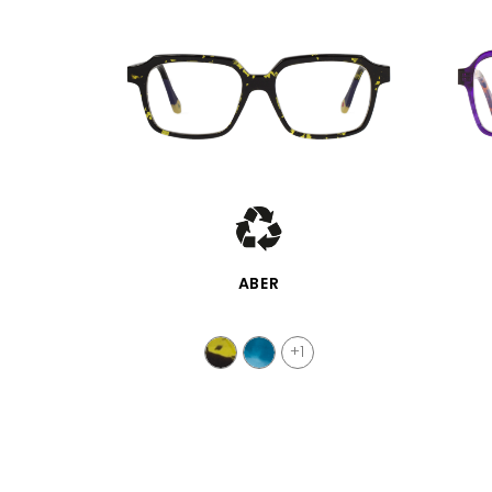
APERÇU RAPIDE
ABER
+1