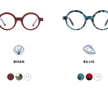
APERÇU RAPIDE
APERÇU RAPIDE
BIHAN
BILLIG
+2
+2