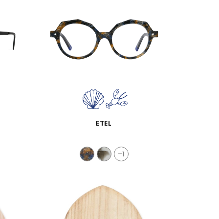
APERÇU RAPIDE
ETEL
+1