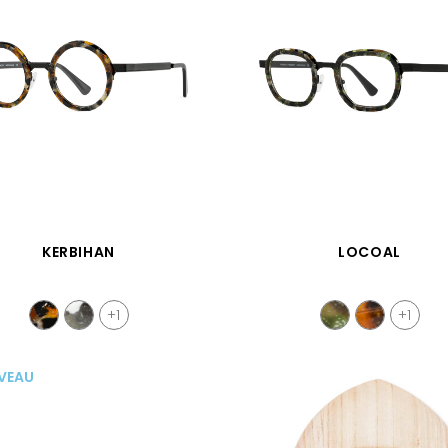
APERÇU RAPIDE
APERÇU RAPIDE
KERBIHAN
LOCOAL
+1
+1
VEAU