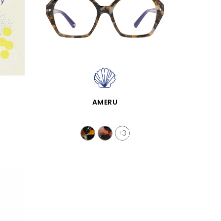
APERÇU RAPIDE
AMERU
+3