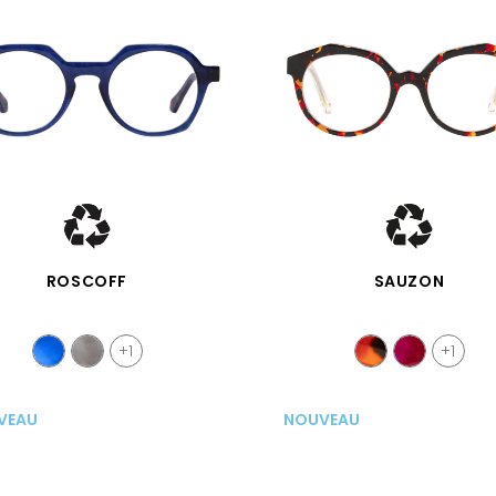
APERÇU RAPIDE
APERÇU RAPIDE
ROSCOFF
SAUZON
+1
+1
VEAU
NOUVEAU