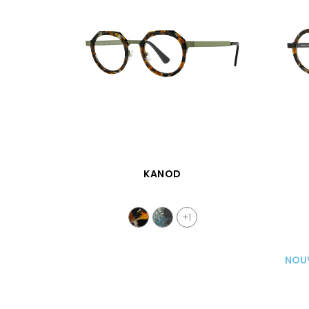
APERÇU RAPIDE
KANOD
+1
NOU