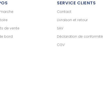
POS
SERVICE CLIENTS
émarche
Contact
toire
Livraison et retour
ts de vente
SAV
de bord
Déclaration de conformité
CGV
archand approuvé par la Société des Avis Garantis,
cliquez ici pour vé