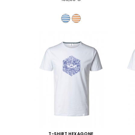
APERÇU RAPIDE
T-SHIRT HEXAGONE