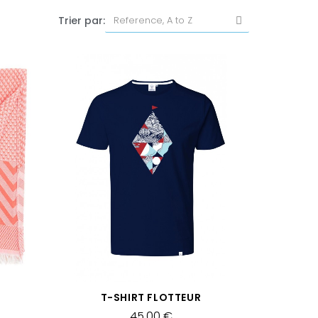
Trier par:
APERÇU RAPIDE
T-SHIRT FLOTTEUR
45,00 €