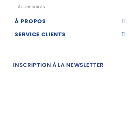
Accessoires
À PROPOS
SERVICE CLIENTS
INSCRIPTION À LA NEWSLETTER
Marchand approuvé par la Société des Avis Garantis,
cliquez
ici pour vérifier
.