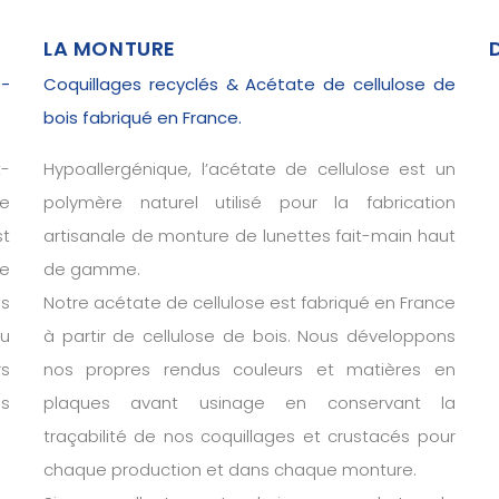
LA MONTURE
 -
Coquillages recyclés & Acétate de cellulose de
bois fabriqué en France.
-
Hypoallergénique, l’acétate de cellulose est un
de
polymère naturel utilisé pour la fabrication
t
artisanale de monture de lunettes fait-main haut
de
de gamme.
ns
Notre acétate de cellulose est fabriqué en France
u
à partir de cellulose de bois. Nous développons
s
nos propres rendus couleurs et matières en
es
plaques avant usinage en conservant la
traçabilité de nos coquillages et crustacés pour
chaque production et dans chaque monture.