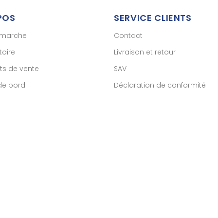
POS
SERVICE CLIENTS
émarche
Contact
toire
Livraison et retour
ts de vente
SAV
de bord
Déclaration de conformité
CGV
archand approuvé par la Société des Avis Garantis,
cliquez ici pour vé