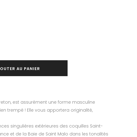
OUTER AU PANIER
 breton, est assurément une forme masculine
en trempé ! Elle vous apportera originalité,
ces singulières extérieures des coquilles Saint-
ce et de la Baie de Saint Malo dans les tonalités