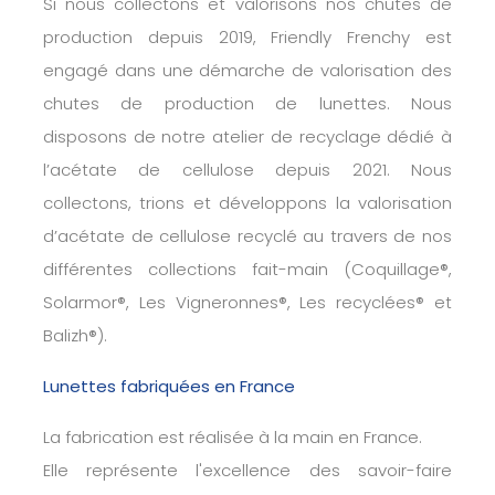
Si nous collectons et valorisons nos chutes de
production depuis 2019, Friendly Frenchy est
engagé dans une démarche de valorisation des
chutes de production de lunettes. Nous
disposons de notre atelier de recyclage dédié à
l’acétate de cellulose depuis 2021. Nous
collectons, trions et développons la valorisation
d’acétate de cellulose recyclé au travers de nos
différentes collections fait-main (Coquillage®,
Solarmor®, Les Vigneronnes®, Les recyclées® et
Balizh®).
Lunettes fabriquées en France
La fabrication est réalisée à la main en France.
Elle représente l'excellence des savoir-faire