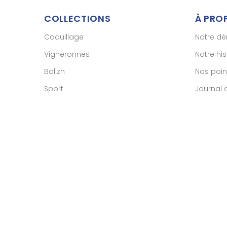
COLLECTIONS
À PRO
Coquillage
Notre d
Vigneronnes
Notre his
Balizh
Nos poin
Sport
Journal 
Accessoires
Pro
M