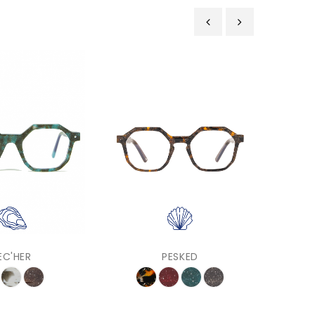
‹
›
EC'HER
PESKED