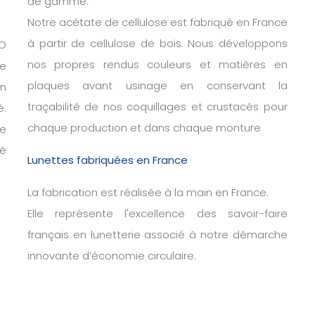
de gamme.
Notre acétate de cellulose est fabriqué en France
à partir de cellulose de bois. Nous développons
IO
nos propres rendus couleurs et matières en
de
plaques avant usinage en conservant la
in
traçabilité de nos coquillages et crustacés pour
é.
chaque production et dans chaque monture
le
ié
Lunettes fabriquées en France
La fabrication est réalisée à la main en France.
Elle représente l'excellence des savoir-faire
français en lunetterie associé à notre démarche
innovante d’économie circulaire.