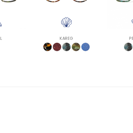
L
KAREG
P