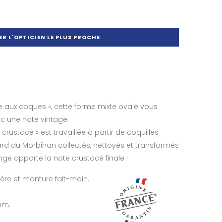
R L'OPTICIEN LE PLUS PROCHE
 aux coques », cette forme mixte ovale vous
c une note vintage.
crustacé » est travaillée à partir de coquilles
rd du Morbihan collectés, nettoyés et transformés
ge apporte la note crustacé finale !
ère et monture fait-main.
mm.