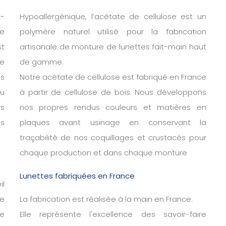
-
Hypoallergénique, l’acétate de cellulose est un
de
polymère naturel utilisé pour la fabrication
t
artisanale de monture de lunettes fait-main haut
de
de gamme.
ns
Notre acétate de cellulose est fabriqué en France
u
à partir de cellulose de bois. Nous développons
s
nos propres rendus couleurs et matières en
es
plaques avant usinage en conservant la
traçabilité de nos coquillages et crustacés pour
chaque production et dans chaque monture
Lunettes fabriquées en France
il
e
La fabrication est réalisée à la main en France.
ce
Elle représente l'excellence des savoir-faire