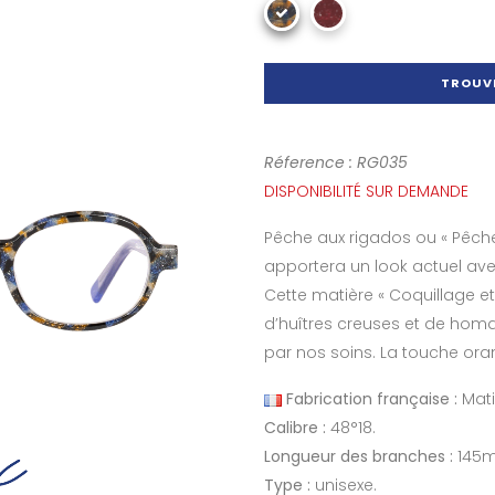
TROUVE
Réference : RG035
DISPONIBILITÉ SUR DEMANDE
Pêche aux rigados ou « Pêche
apportera un look actuel ave
Cette matière « Coquillage et 
d’huîtres creuses et de homa
par nos soins. La touche oran
Fabrication française :
Mati
Calibre :
48°18.
Longueur des branches :
145
Type :
unisexe.