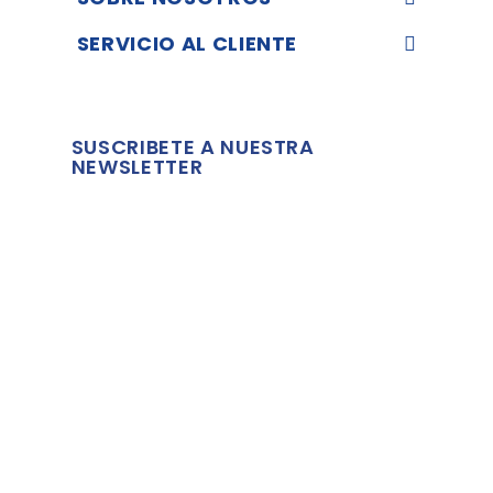
SERVICIO AL CLIENTE
SUSCRIBETE A NUESTRA
NEWSLETTER
Comerciante aprobado por la Sociedad de Opiniones
Contrastadas,
haga clic aquí para mostrar el certificado
.