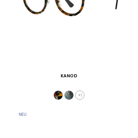
SCHNELLANSICHT
KANOD
+1
NEU