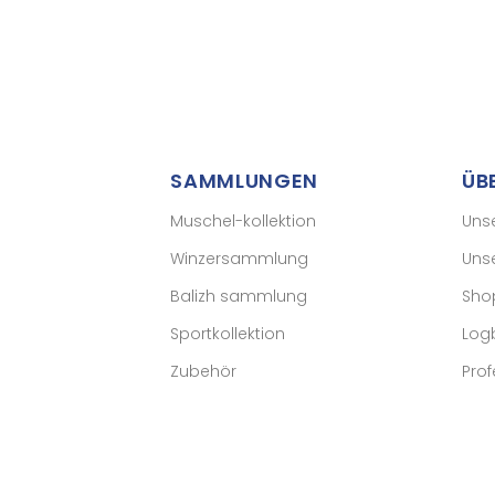
SAMMLUNGEN
ÜB
Muschel-kollektion
Uns
Winzersammlung
Uns
Balizh sammlung
Sho
Sportkollektion
Log
Zubehör
Prof