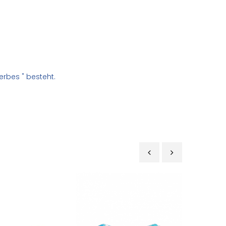
erbes " besteht.
‹
›