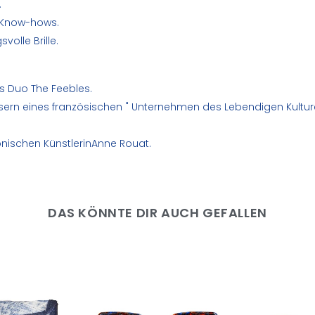
.
en-Know-hows.
olle Brille.
as Duo
The Feebles
.
fasern eines französischen " Unternehmen des Lebendigen Kultur
tonischen Künstlerin
Anne Rouat
.
DAS KÖNNTE DIR AUCH GEFALLEN