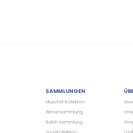
SAMMLUNGEN
ÜB
Muschel-kollektion
Uns
Winzersammlung
Uns
Balizh sammlung
Sho
Sportkollektion
Log