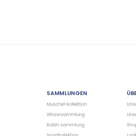
SAMMLUNGEN
ÜB
Muschel-kollektion
Uns
Winzersammlung
Uns
Balizh sammlung
Sho
Sportkollektion
Log