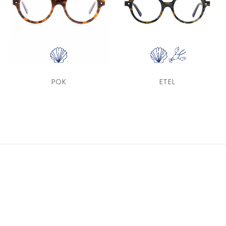
POK
ETEL