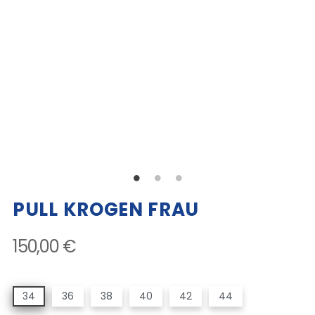
PULL KROGEN FRAU
150,00 €
34
36
38
40
42
44