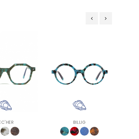
‹
›
EC'HER
BILLIG