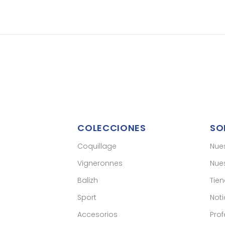
COLECCIONES
SO
Coquillage
Nue
Vigneronnes
Nues
Balizh
Tie
Sport
Noti
Accesorios
Prof