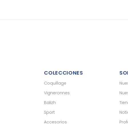
COLECCIONES
SO
Coquillage
Nue
Vigneronnes
Nues
Balizh
Tie
Sport
Noti
Accesorios
Prof