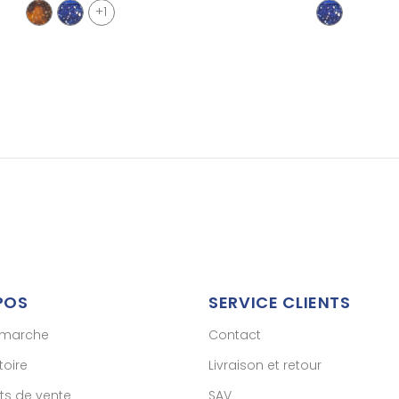
+1
POS
SERVICE CLIENTS
émarche
Contact
toire
Livraison et retour
ts de vente
SAV