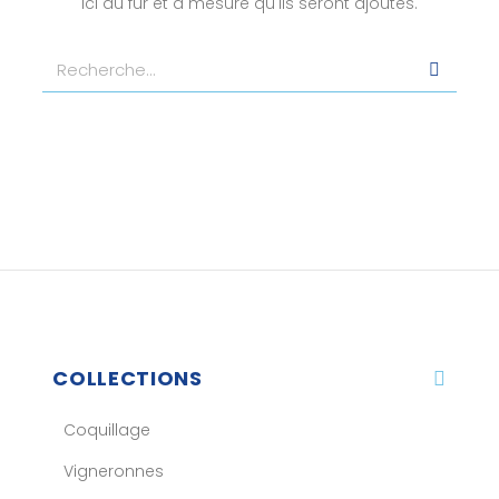
ici au fur et à mesure qu'ils seront ajoutés.
COLLECTIONS
Coquillage
Vigneronnes