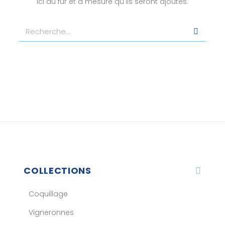
ici au fur et à mesure qu'ils seront ajoutés.
COLLECTIONS
Coquillage
Vigneronnes