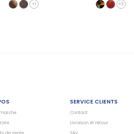
+1
+3
POS
SERVICE CLIENTS
émarche
Contact
toire
Livraison et retour
ts de vente
SAV