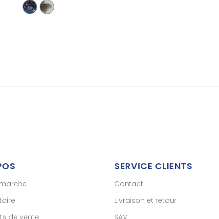
POS
SERVICE CLIENTS
émarche
Contact
toire
Livraison et retour
ts de vente
SAV