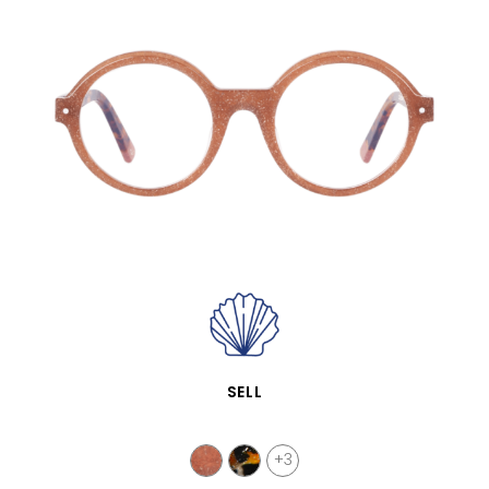
APERÇU RAPIDE
SELL
+3