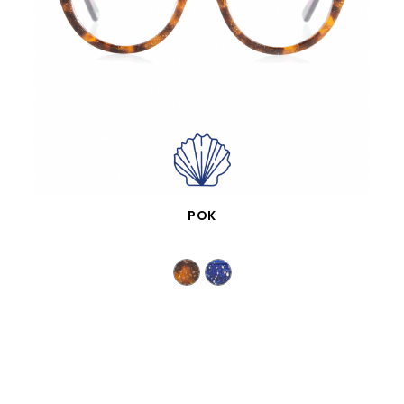
APERÇU RAPIDE
POK