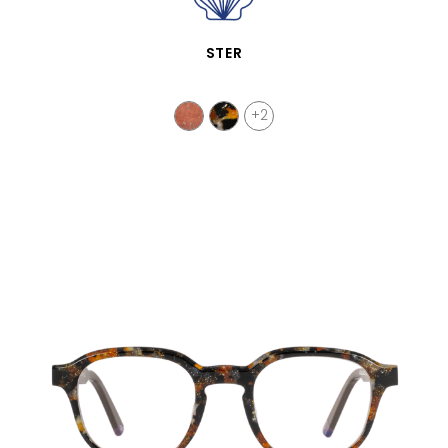
APERÇU RAPIDE
STER
+2