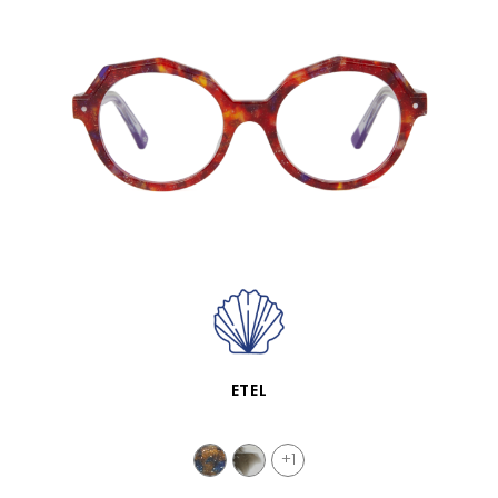
APERÇU RAPIDE
ETEL
+1