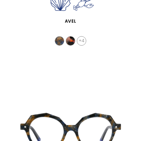
APERÇU RAPIDE
AVEL
+4