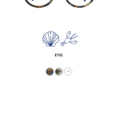
APERÇU RAPIDE
ETEL
+1