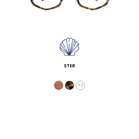
APERÇU RAPIDE
STER
+2