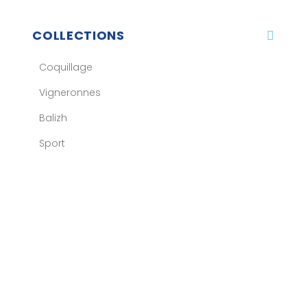
COLLECTIONS
Coquillage
Vigneronnes
Balizh
Sport
Accessoires
À PROPOS
SERVICE CLIENTS
INSCRIPTION À LA NEWSLETTER