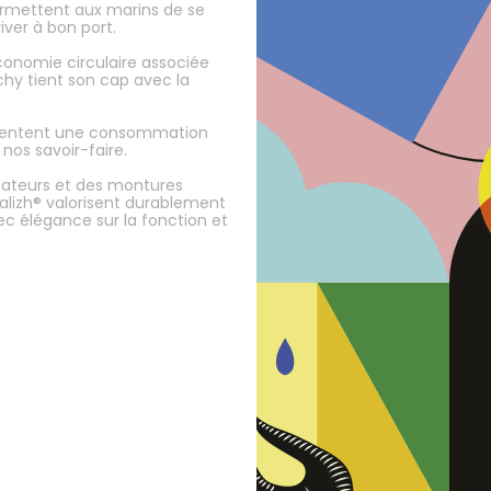
permettent aux marins de se
river à bon port.
onomie circulaire associée
nchy tient son cap avec la
eprésentent une consommation
nos savoir-faire.
éateurs et des montures
Balizh® valorisent durablement
vec élégance sur la fonction et