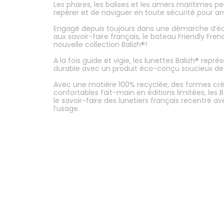
Les phares, les balises et les amers maritimes 
repérer et de naviguer en toute sécurité pour ar
Engagé depuis toujours dans une démarche d’éc
aux savoir-faire français, le bateau Friendly Fre
nouvelle collection Balizh®!
A la fois guide et vigie, les lunettes Balizh® r
durable avec un produit éco-conçu soucieux de 
Avec une matière 100% recyclée, des formes cr
confortables fait-main en éditions limitées, les 
le savoir-faire des lunetiers français recentré a
l’usage.