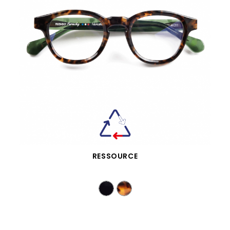
APERÇU RAPIDE
RESSOURCE