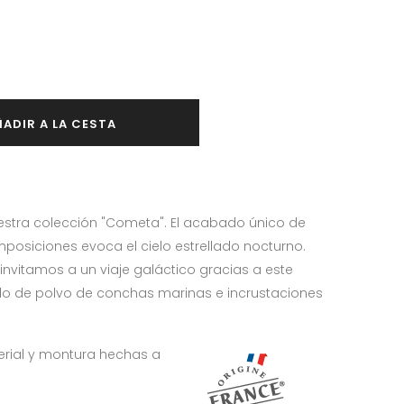
ÑADIR A LA CESTA
estra colección "Cometa". El acabado único de
posiciones evoca el cielo estrellado nocturno.
 invitamos a un viaje galáctico gracias a este
ado de polvo de conchas marinas e incrustaciones
erial y montura hechas a