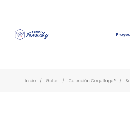
Proye
Inicio
Gafas
Colección Coquillage®
So