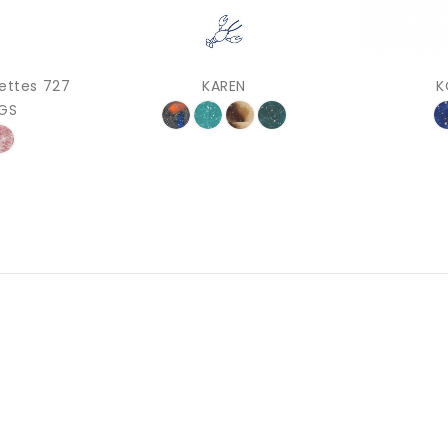
ettes 727
KAREN
K
AGS