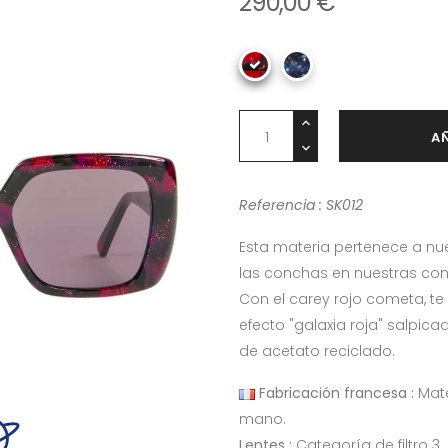
290,00 €
A
Referencia : SK012
Esta materia pertenece a nu
las conchas en nuestras com
Con el carey rojo cometa, te
efecto "galaxia roja" salpic
de acetato reciclado.
Fabricación francesa :
Mat
mano.
Lentes :
Categoría de filtro 3.