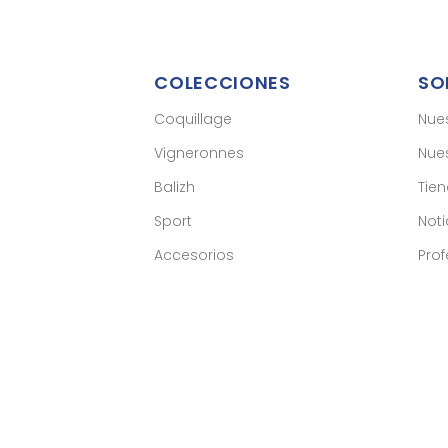
COLECCIONES
SO
Coquillage
Nue
Vigneronnes
Nues
Balizh
Tie
Sport
Noti
Accesorios
Prof