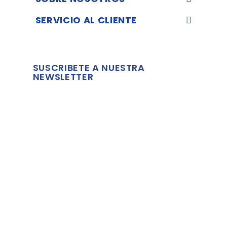
SERVICIO AL CLIENTE
SUSCRIBETE A NUESTRA
NEWSLETTER
Comerciante aprobado por la Sociedad de Opiniones
Contrastadas,
haga clic aquí para mostrar el certificado
.