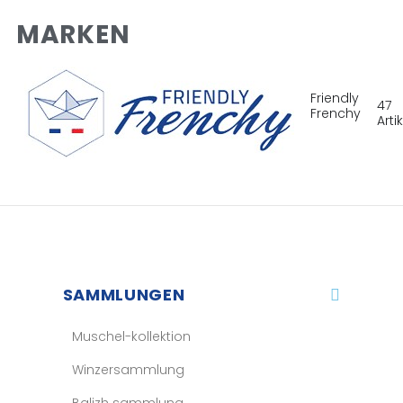
MARKEN
Friendly
47
Frenchy
Arti
SAMMLUNGEN
Muschel-kollektion
Winzersammlung
Balizh sammlung