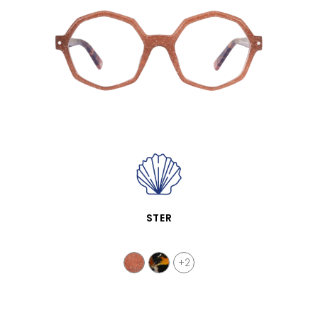
SCHNELLANSICHT
STER
+2