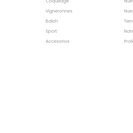
Coquillage
Nue
Vigneronnes
Nues
Balizh
Tie
Sport
Noti
Accesorios
Prof
Comerciante aprob
2026 - FRIENDLY FRENCHY