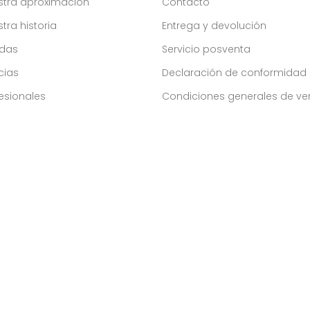
stra aproximacion
Contacto
tra historia
Entrega y devolución
ndas
Servicio posventa
cias
Declaración de conformidad
esionales
Condiciones generales de ve
ado por la Sociedad de Opiniones Contrastadas,
haga clic aquí par
Av