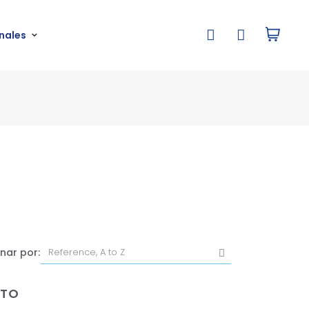
nales
nar por:
NTO