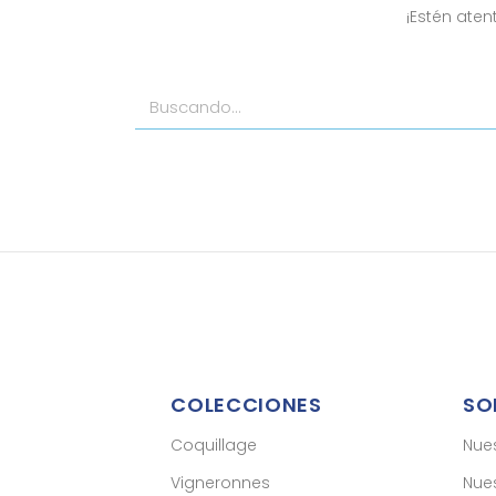
¡Estén ate
COLECCIONES
SO
Coquillage
Nue
Vigneronnes
Nues