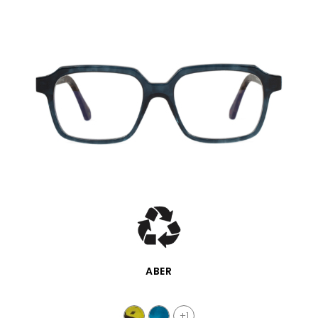
APERÇU RAPIDE
ABER
+1