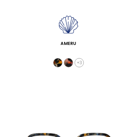
APERÇU RAPIDE
AMERU
+3