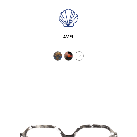
APERÇU RAPIDE
AVEL
+4