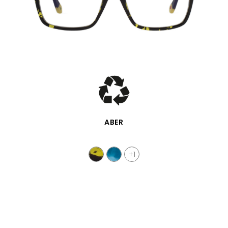
APERÇU RAPIDE
ABER
+1