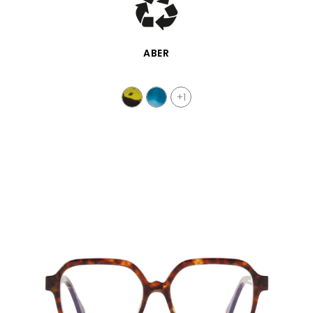
APERÇU RAPIDE
ABER
+1