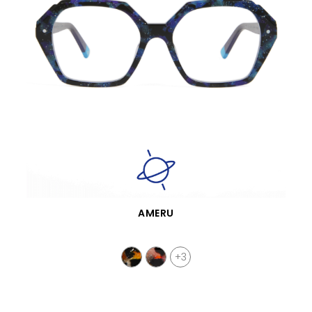
APERÇU RAPIDE
AMERU
+3