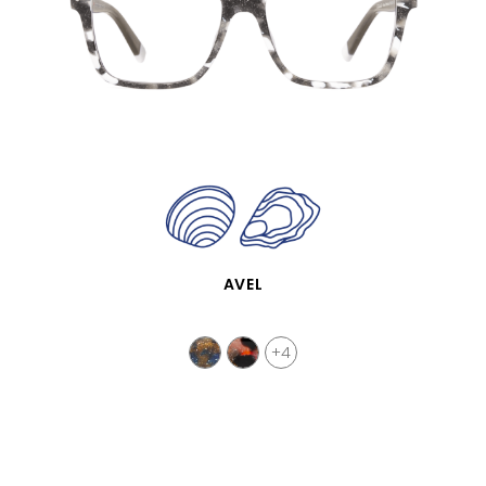
APERÇU RAPIDE
AVEL
+4