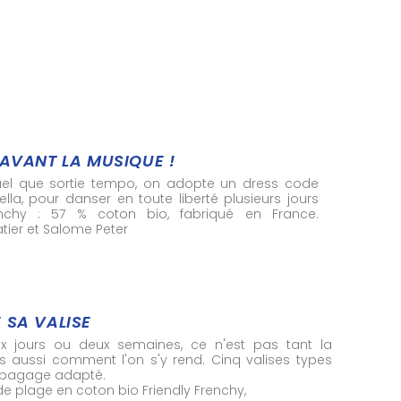
 AVANT LA MUSIQUE !
quel que sortie tempo, on adopte un dress code
la, pour danser en toute liberté plusieurs jours
Frenchy : 57 % coton bio, fabriqué en France.
tier et Salome Peter
 SA VALISE
eux jours ou deux semaines, ce n'est pas tant la
s aussi comment l'on s'y rend. Cinq valises types
e bagage adapté.
de plage en coton bio Friendly Frenchy,