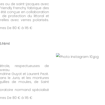
ules ou de saint-jacques avec
Friendly Frenchy fabrique des
a été conçue en collaboration
 de protection du littoral et
lles avec verres polarisés.
erres De 80 € à 115 €
5.html
trole, respectueuses de
ouveau.
andrine Guyot et Laurent Pezé.
ns le Jura, et les montures
quilles de moules, de Saint
oratoire normand spécialisé
erres De 80 € à 115 €