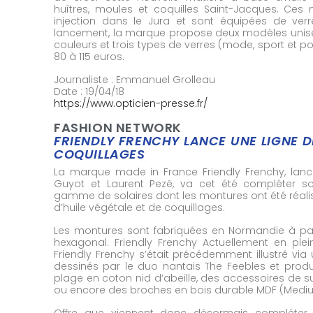
huîtres, moules et coquilles Saint-Jacques. Ces
injection dans le Jura et sont équipées de verr
lancement, la marque propose deux modèles unise
couleurs et trois types de verres (mode, sport et pol
80 à 115 euros.
Journaliste : Emmanuel Grolleau
Date : 19/04/18
https://www.opticien-presse.fr/
FASHION NETWORK
FRIENDLY FRENCHY LANCE UNE LIGNE D
COQUILLAGES
La marque made in France Friendly Frenchy, lanc
Guyot et Laurent Pezé, va cet été compléter so
gamme de solaires dont les montures ont été réali
d’huile végétale et de coquillages.
Les montures sont fabriquées en Normandie à parti
hexagonal. Friendly Frenchy Actuellement en ple
Friendly Frenchy s’était précédemment illustré via 
dessinés par le duo nantais The Feebles et prod
plage en coton nid d‘abeille, des accessoires de 
ou encore des broches en bois durable MDF (Mediu
Offre que viennent donc désormais compléter