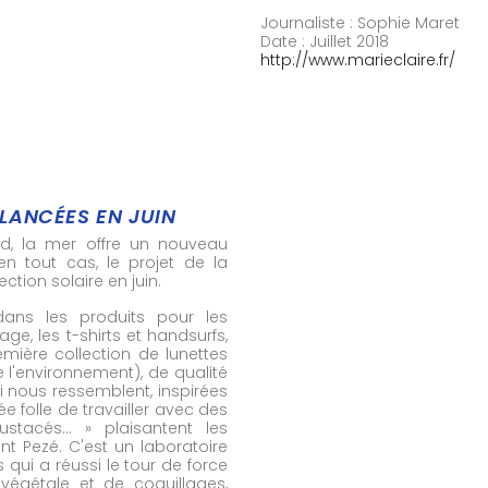
Journaliste : Sophie Maret
Date : Juillet 2018
http://www.marieclaire.fr/
LANCÉES EN JUIN
ed, la mer offre un nouveau
 en tout cas, le projet de la
ction solaire en juin.
dans les produits pour les
e, les t-shirts et handsurfs,
emière collection de lunettes
 l'environnement), de qualité
i nous ressemblent, inspirées
e folle de travailler avec des
ustacés… » plaisantent les
t Pezé. C'est un laboratoire
qui a réussi le tour de force
végétale et de coquillages,