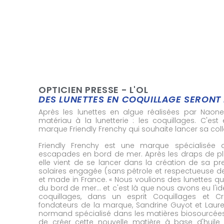
OPTICIEN PRESSE - L'OL
DES LUNETTES EN COQUILLAGE SERONT 
Après les lunettes en algue réalisées par Naon
matériau à la lunetterie : les coquillages. C'est
marque Friendly Frenchy qui souhaite lancer sa colle
Friendly Frenchy est une marque spécialisée 
escapades en bord de mer. Après les draps de plag
elle vient de se lancer dans la création de sa pr
solaires engagée (sans pétrole et respectueuse de
et made in France. « Nous voulions des lunettes qu
du bord de mer… et c'est là que nous avons eu l'idé
coquillages, dans un esprit Coquillages et Cr
fondateurs de la marque, Sandrine Guyot et Lauren
normand spécialisé dans les matières biosourcées 
de créer cette nouvelle matière à base d'huile 