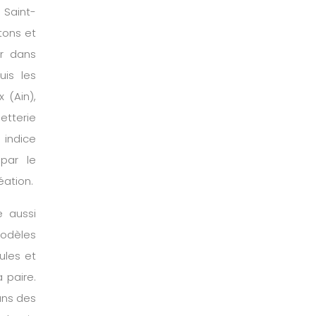
Saint-
tons et
er dans
uis les
 (Ain),
etterie
 indice
par le
éation.
e aussi
odèles
ules et
a paire.
ans des