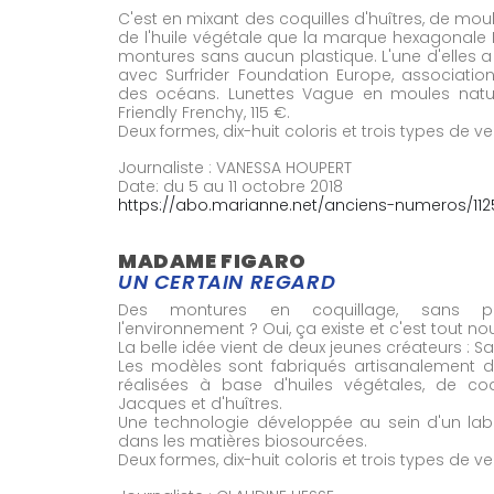
C'est en mixant des coquilles d'huîtres, de mo
de l'huile végétale que la marque hexagonale 
montures sans aucun plastique. L'une d'elles 
avec Surfrider Foundation Europe, association
des océans. Lunettes Vague en moules nature
Friendly Frenchy, 115 €.
Deux formes, dix-huit coloris et trois types de v
Journaliste : VANESSA HOUPERT
Date: du 5 au 11 octobre 2018
https://abo.marianne.net/anciens-numeros/112
MADAME FIGARO
UN CERTAIN REGARD
Des montures en coquillage, sans pé
l'environnement ? Oui, ça existe et c'est tout n
La belle idée vient de deux jeunes créateurs : S
Les modèles sont fabriqués artisanalement da
réalisées à base d'huiles végétales, de co
Jacques et d'huîtres.
Une technologie développée au sein d'un lab
dans les matières biosourcées.
Deux formes, dix-huit coloris et trois types de v