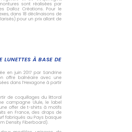
 montures sont réalisées par
es Dalloz Créations. Pour le
xes, dans 18 déclinaisons de
arisés) pour un prix allant de
E LUNETTES À BASE DE
ée en juin 2017 par Sandrine
n offre balnéaire avec une
sées dans l’Hexagone à partir
r de coquillages du littoral
ine campagne Ulule, le label
une offer de t-shirts à motifs
uits en France, des draps de
surf fabriqués au Pays basque
m Density Fiberboard).
 deux modèles unisexes de