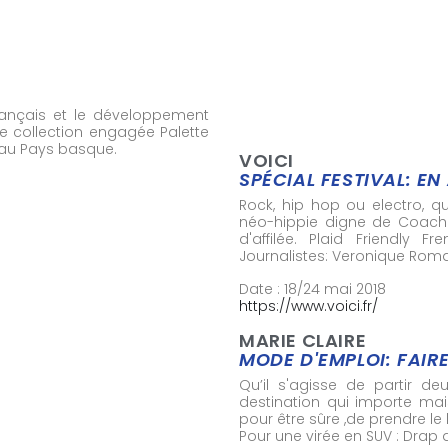
français et le développement
e collection engagée Palette
 au Pays basque.
VOICI
SPÉCIAL FESTIVAL: EN
Rock, hip hop ou electro, 
néo-hippie digne de Coachel
d'affilée. Plaid Friendly 
Journalistes: Veronique Roma
Date : 18/24 mai 2018
https://www.voici.fr/
MARIE CLAIRE
MODE D'EMPLOI: FAIRE
Qu’il s'agisse de partir d
destination qui importe mai
pour être sûre ,de prendre l
Pour une virée en SUV : Drap 