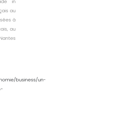
ade in
çais au
ysées à
çais, au
Nantes
conomie/business/un-
8-