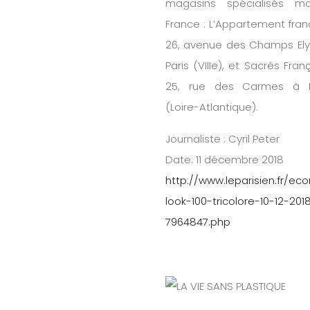
magasins spécialisés m
France : L’Appartement fran
26, avenue des Champs El
Paris (VIIIe), et Sacrés Fran
25, rue des Carmes à 
(Loire-Atlantique).
Journaliste :
Cyril Peter
Date: 11 décembre 2018
http://www.leparisien.fr/e
look-100-tricolore-10-12-201
7964847.php