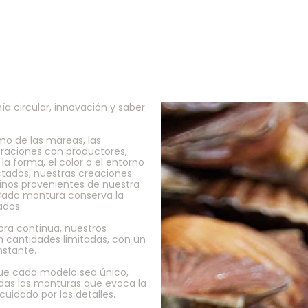
a circular, innovación y saber
tmo de las mareas, las
boraciones con productores,
la forma, el color o el entorno
ctados, nuestras creaciones
inos provenientes de nuestra
 Cada montura conserva la
ados.
ra continua, nuestros
n cantidades limitadas, con un
nstante.
que cada modelo sea único,
das las monturas que evoca la
cuidado por los detalles.