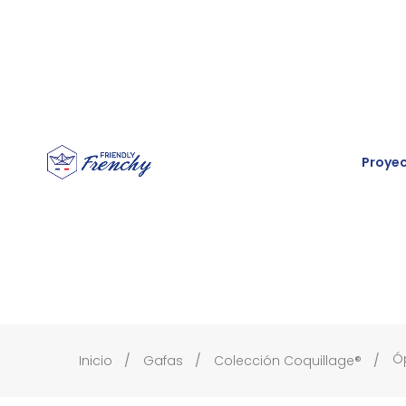
Proye
Óp
Inicio
Gafas
Colección Coquillage®