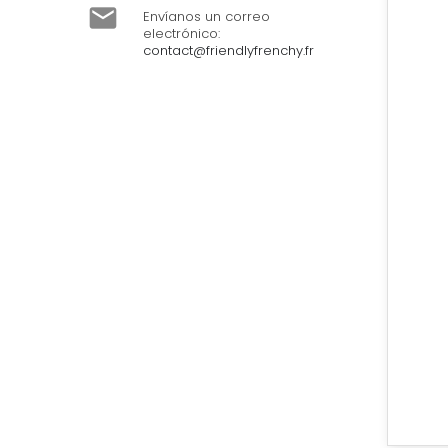

Envíanos un correo
electrónico:
contact@friendlyfrenchy.fr