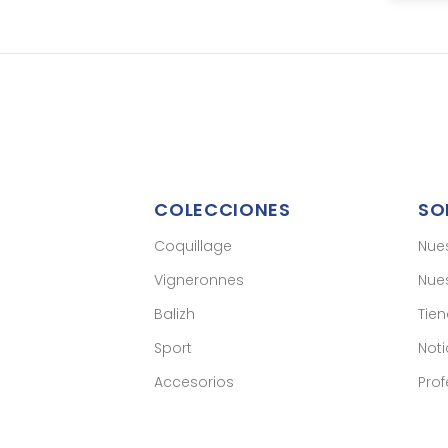
COLECCIONES
SO
Coquillage
Nue
Vigneronnes
Nues
Balizh
Tie
Sport
Noti
Accesorios
Prof