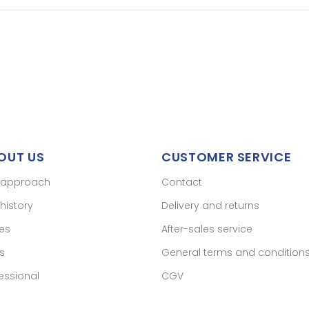
OUT US
CUSTOMER SERVICE
 approach
Contact
history
Delivery and returns
res
After-sales service
s
General terms and condition
essional
CGV