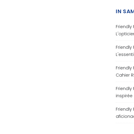
IN SA
Friendly
L'opticie
Friendly
L'essent
Friendly
Cahier R
Friendly
inspirée
Friendly
aficion