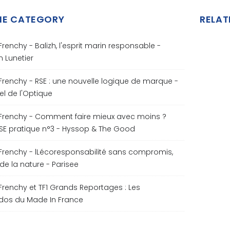
ME CATEGORY
RELAT
 Frenchy - Balizh, l'esprit marin responsable -
n Lunetier
 Frenchy - RSE : une nouvelle logique de marque -
iel de l'Optique
 Frenchy - Comment faire mieux avec moins ?
SE pratique n°3 - Hyssop & The Good
 Frenchy - lLécoresponsabilité sans compromis,
 de la nature - Parisee
 Frenchy et TF1 Grands Reportages : Les
ados du Made In France