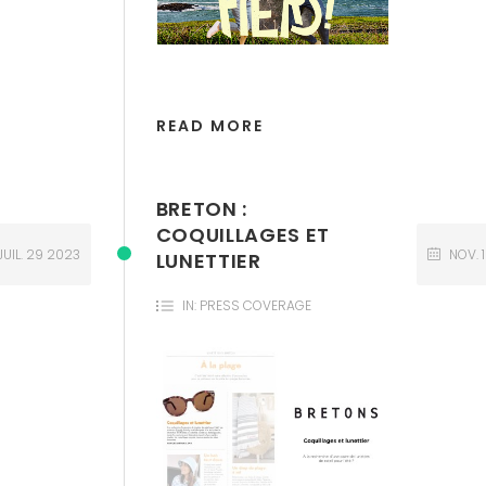
READ MORE
BRETON :
COQUILLAGES ET
JUIL.
29
2023
NOV.
LUNETTIER
IN:
PRESS COVERAGE