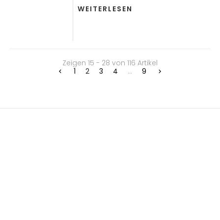
WEITERLESEN
Zeigen 15 - 28 von 116 Artikel
1
2
3
4
...
9

