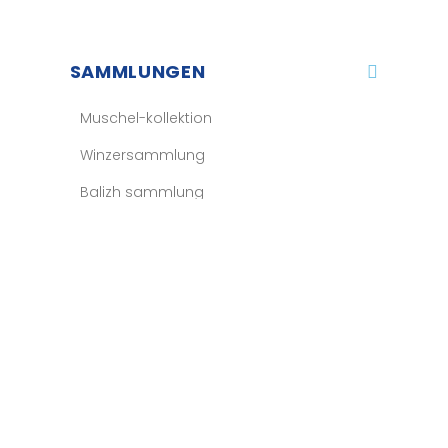
SAMMLUNGEN
Muschel-kollektion
Winzersammlung
Balizh sammlung
Sportkollektion
Zubehör
ÜBER UNS​
KUNDENSERVICE​